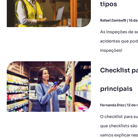
tipos
Rafael Zambelli
16 de
As inspeções de se
acidentes que pode
inspeções!
Checklist p
principais
Fernanda Diez
12 de
O checklist para s
que checklists são
vamos explicar nest