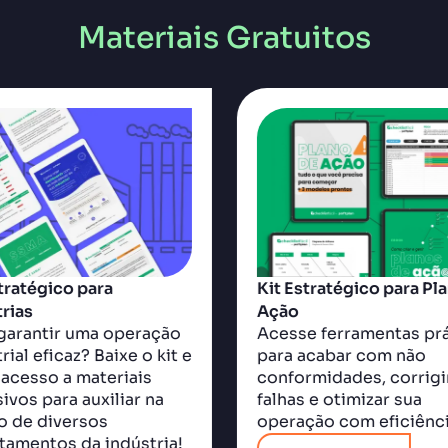
Materiais Gratuitos
tratégico para
Kit Estratégico para Pl
rias
Ação
garantir uma operação
Acesse ferramentas prá
rial eficaz? Baixe o kit e
para acabar com não
 acesso a materiais
conformidades, corrigi
ivos para auxiliar na
falhas e otimizar sua
o de diversos
operação com eficiênci
tamentos da indústria!