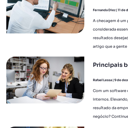
Fernanda Diez
11 de 
A checagem é um pr
considerada essen
resultados desejad
artigo que a gente
Principais 
Rafael Lessa
9 de de
Com um software de
internos. Elevando
resultado da empre
negócio? Continue