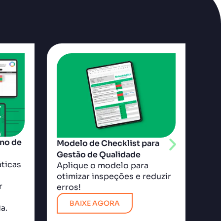
ano de
Sup
Modelo de Checklist para
Pot
Gestão de Qualidade
ticas
Que
Aplique o modelo para
te
otimizar inspeções e reduzir
r
est
erros!
fer
BAIXE AGORA
a.
efi