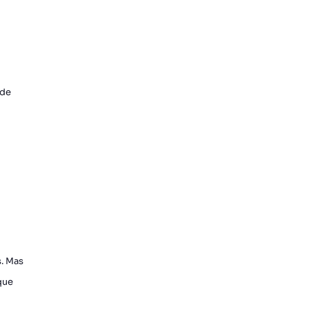
 de
s. Mas
que