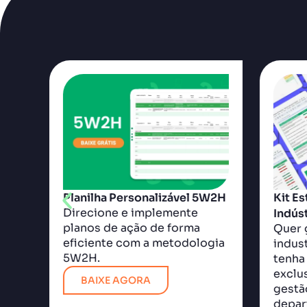
Planilha Personalizável 5W2H
Kit Es
Direcione e implemente
Indúst
planos de ação de forma
Quer 
eficiente com a metodologia
indust
5W2H.
tenha
a
exclus
BAIXE AGORA
gestã
depar