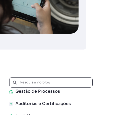
Mai
nã
CO
Gestão de Processos
Auditorias e Certificações
a