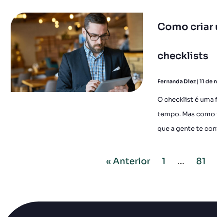
Como criar 
checklists
Fernanda Diez
11 de 
O checklist é uma 
tempo. Mas como fa
que a gente te con
« Anterior
1
…
81