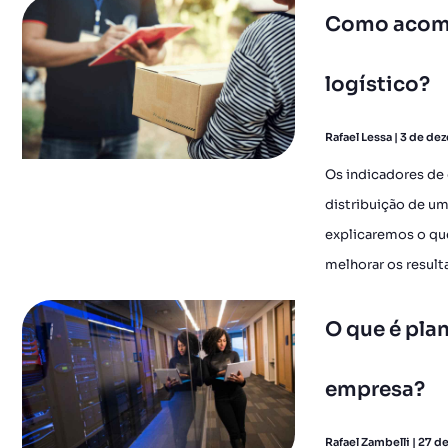
Como acomp
logístico?
Rafael Lessa
3 de de
Os indicadores de
distribuição de uma
explicaremos o qu
melhorar os result
O que é pla
empresa?
Rafael Zambelli
27 d