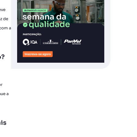
eve
az de
 com a
o?
or
nue a
is