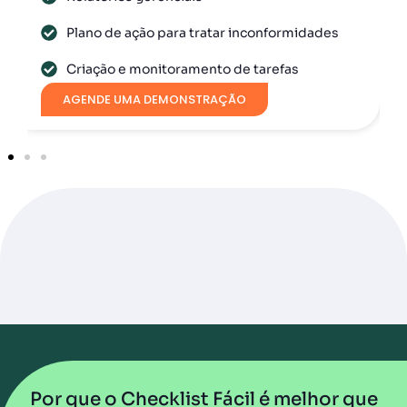
ano de ação para tratar inconformidades
Captura 
iação e monitoramento de tarefas
Agendame
ENDE UMA DEMONSTRAÇÃO
AGENDE 
Por que o Checklist Fácil é melhor que