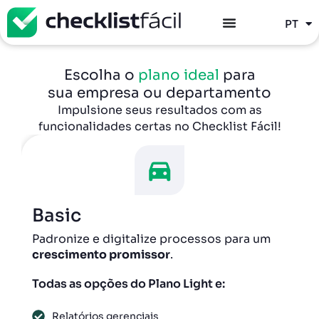
ES
PT
EN
Escolha o
plano ideal
para
sua empresa ou departamento
Impulsione seus resultados com as
funcionalidades certas no Checklist Fácil!
ic
Profess
nize e digitalize processos para um
Conquiste 
cimento promissor
.
recursos a
 as opções do Plano Light e:
Todas as op
latórios gerenciais
Integraç