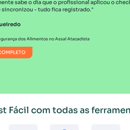
rofissional aplicou o checklist, a hora que iniciou
a registrado."
saí Atacadista
t Fácil com todas as ferramen