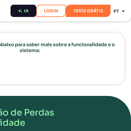
ES
IA
LOGIN
TESTE GRÁTIS
PT
EN
baixo para saber mais sobre a funcionalidade e o
sistema:
ão de Perdas
lidade