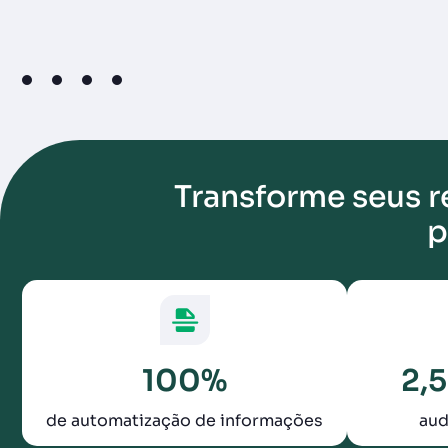
1
2
3
4
Transforme seus r
p
100%
2,5
de automatização de informações
aud