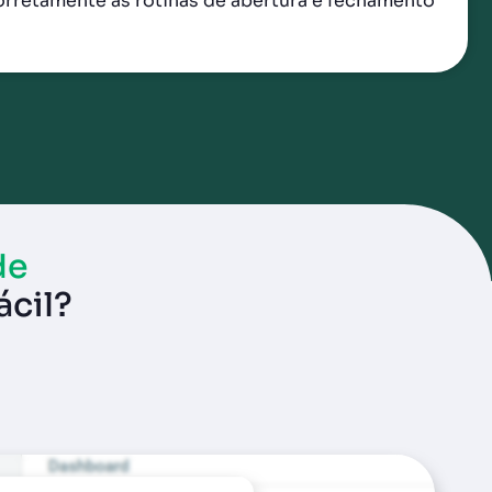
orretamente as rotinas de abertura e fechamento
de
ácil?