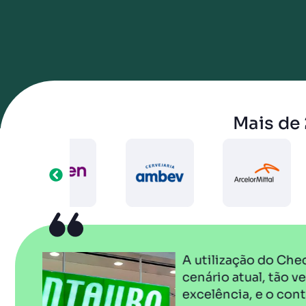
Mais de 
A utilização do Checklist Fácil é imprescin
cenário atual, tão versátil e dinâmico. 
excelência, e o contato se torna mais dir