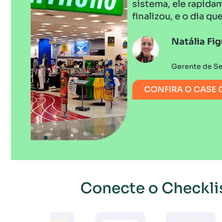
sistema, ele rapidamente sabe o dia que o p
finalizou, e o dia que sincronizou - tudo fic
Natália Figueiredo
Gerente de Segurança dos Alimentos no As
CONFIRA O CASE COMPLETO
Conecte o Checklis