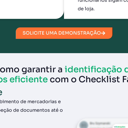
funcionários sigam c
de loja.
SOLICITE UMA DEMONSTRAÇÃO
omo garantir a
identificação 
os eficiente
com o Checklist F
e
rança
 e
dados e
e
ebimento de mercadorias e
speção de documentos até o
 meio do Agendamento de
res com Dashboards e
m checklist e comprove a
razo e Cerca Digital para
uindo Penalidades.