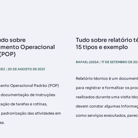
udo sobre
Tudo sobre relatório t
imento Operacional
15 tipos e exemplo
 (POP)
RAFAEL LESSA
17 DE SETEMBRO DE 20
IEZ
20 DE AGOSTO DE 2021
Relatório técnico é um document
ento Operacional Padrão (POP)
para registrar e formalizar os pr
a documentação de instruções
realizados durante uma visita técn
zação de tarefas e rotinas,
devem constar algumas informaç
 padronização das atividades em
como serviços executados, parec
sa.