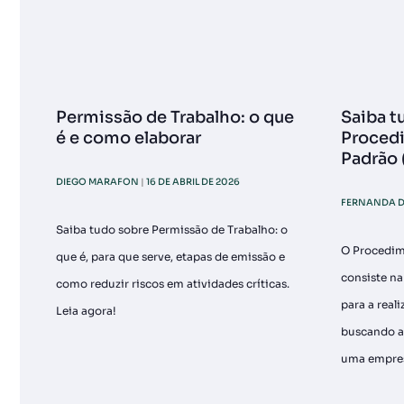
Permissão de Trabalho: o que
Saiba t
é e como elaborar
Proced
Padrão
DIEGO MARAFON
16 DE ABRIL DE 2026
FERNANDA D
Saiba tudo sobre Permissão de Trabalho: o
O Procedim
que é, para que serve, etapas de emissão e
consiste n
como reduzir riscos em atividades críticas.
para a reali
Leia agora!
buscando a
uma empre