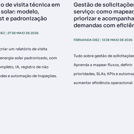
io de visita técnica em
Gestão de solicitaçõe
 solar: modelo,
serviço: como mapear
st e padronização
priorizar e acompanha
demandas com eficiê
IEZ
27 DE MAIO DE 2026
FERNANDA DIEZ
13 DE MAIO DE 2026
riar um relatório de visita
Tudo sobre gestão de solicitações
energia solar padronizado, com
Aprenda a mapear fluxos, definir
ompleto, IA, registro de não
prioridades, SLAs, KPIs e automa
des e automação de inspeções.
aumentar eficiência operacional.