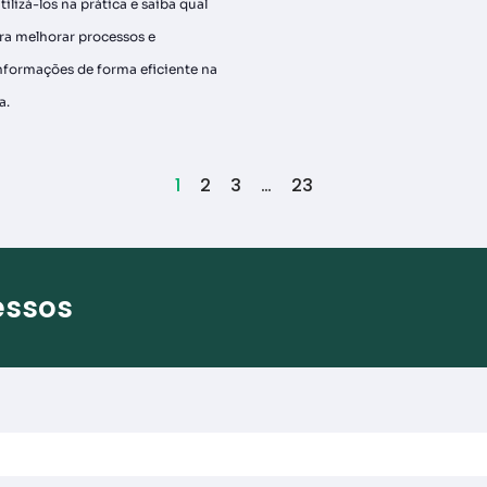
ilizá-los na prática e saiba qual
ra melhorar processos e
nformações de forma eficiente na
a.
1
2
3
…
23
essos