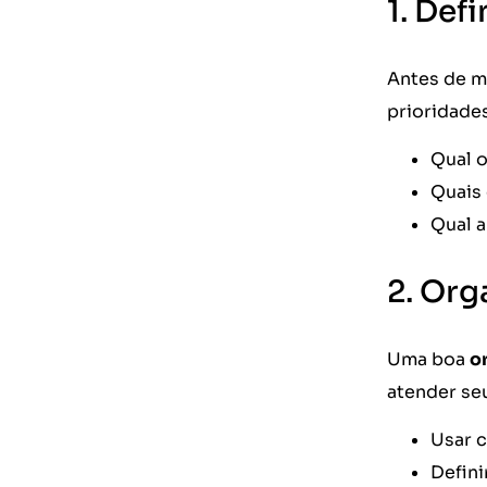
1. Def
Antes de mo
prioridade
Qual o
Quais 
Qual a
2. Org
Uma boa
o
atender se
Usar c
Defini