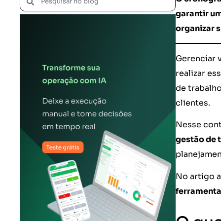
garantir u
organizar 
Gerenciar 
realizar es
de trabalh
clientes.
Nesse cont
gestão de
planejamen
No artigo a
ferrament