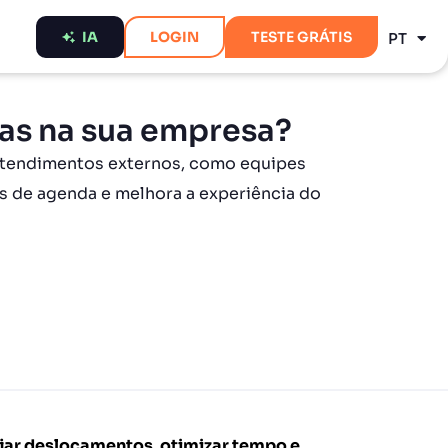
ES
IA
LOGIN
TESTE GRÁTIS
PT
EN
as na sua empresa?
 atendimentos externos, como equipes
tos de agenda e melhora a experiência do
jar deslocamentos, otimizar tempo e