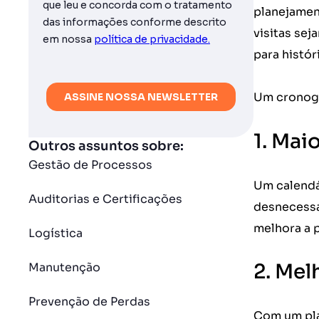
planejamen
visitas sej
para histór
Um cronogr
1. Mai
Outros assuntos sobre:
Gestão de Processos
Um calendár
Auditorias e Certificações
desnecessá
melhora a 
Logística
2. Mel
Manutenção
Prevenção de Perdas
Com um pla