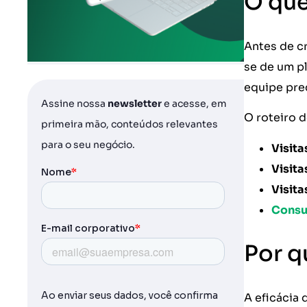
O que
Antes de cr
se de um p
equipe prec
Assine nossa
newsletter
e acesse, em
O roteiro d
primeira mão, conteúdos relevantes
para o seu negócio.
Visita
Visita
Visit
Consu
Por q
A eficácia 