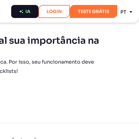
ES
IA
LOGIN
TESTE GRÁTIS
PT
EN
al sua importância na
ica. Por isso, seu funcionamento deve
klists!