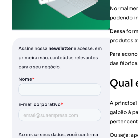
Normalment
podendo inc
Dessa form
produtos a
Assine nossa
newsletter
e acesse, em
Para econom
primeira mão, conteúdos relevantes
das fábric
para o seu negócio.
Qual 
A principa
galpão à pa
pertencent
Ou seja: a