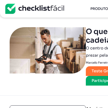
PRODUTO
O que
cadei
O centro de
prezar pela
Marcelo Ferreir
Teste Gr
Partici