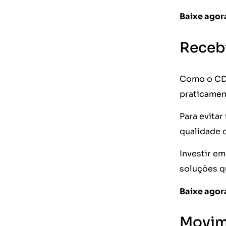
Baixe agor
Recebi
Como o CD 
praticament
Para evitar
qualidade d
Investir em
soluções q
Baixe agor
Movim