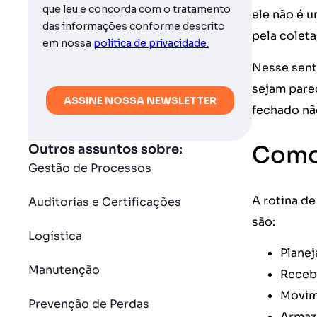
ele não é 
pela coleta
Nesse sent
sejam pare
fechado nã
Como 
Outros assuntos sobre:
Gestão de Processos
A rotina de
Auditorias e Certificações
são:
Logística
Planej
Manutenção
Receb
Movim
Prevenção de Perdas
Armaz