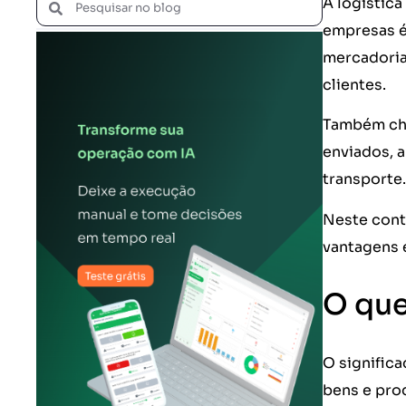
A logístic
empresas é
mercadoria
clientes.
Também cha
enviados, a
transporte.
Neste conte
vantagens 
O que
O significa
bens e pro