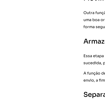
Outra funç
uma boa org
forma segu
Armaz
Essa etapa
sucedida, 
A função d
envio, a fi
Separa