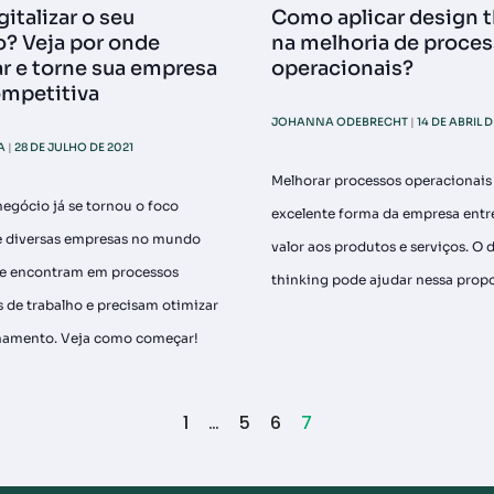
italizar o seu
Como aplicar design 
? Veja por onde
na melhoria de proce
 e torne sua empresa
operacionais?
mpetitiva
JOHANNA ODEBRECHT
14 DE ABRIL D
SA
28 DE JULHO DE 2021
Melhorar processos operacionais
 negócio já se tornou o foco
excelente forma da empresa entr
de diversas empresas no mundo
valor aos produtos e serviços. O 
se encontram em processos
thinking pode ajudar nessa propo
s de trabalho e precisam otimizar
namento. Veja como começar!
1
…
5
6
7