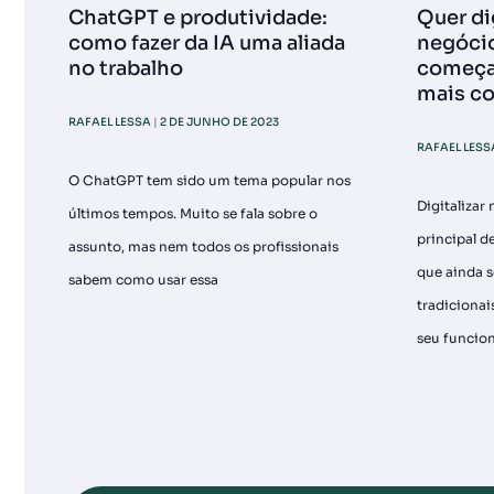
ChatGPT e produtividade:
Quer dig
como fazer da IA uma aliada
negócio
no trabalho
começar
mais co
RAFAEL LESSA
2 DE JUNHO DE 2023
RAFAEL LES
O ChatGPT tem sido um tema popular nos
Digitalizar
últimos tempos. Muito se fala sobre o
principal 
assunto, mas nem todos os profissionais
que ainda 
sabem como usar essa
tradicionai
seu funcio