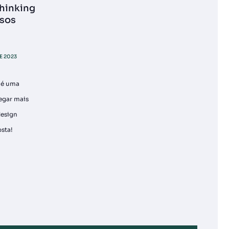
thinking
ssos
E 2023
 é uma
egar mais
design
sta!